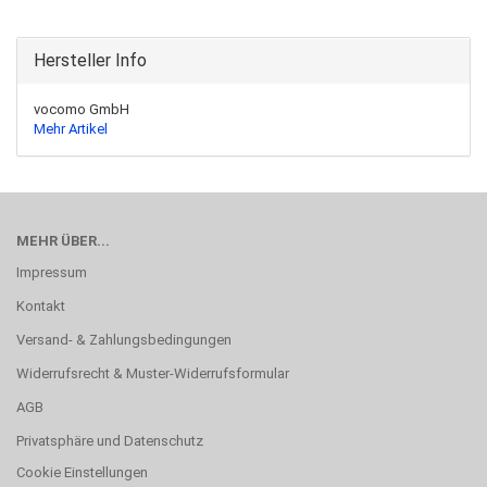
Hersteller Info
vocomo GmbH
Mehr Artikel
MEHR ÜBER...
Impressum
Kontakt
Versand- & Zahlungsbedingungen
Widerrufsrecht & Muster-Widerrufsformular
AGB
Privatsphäre und Datenschutz
Cookie Einstellungen