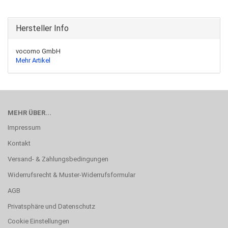
Hersteller Info
vocomo GmbH
Mehr Artikel
MEHR ÜBER...
Impressum
Kontakt
Versand- & Zahlungsbedingungen
Widerrufsrecht & Muster-Widerrufsformular
AGB
Privatsphäre und Datenschutz
Cookie Einstellungen