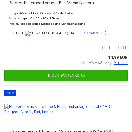
Bluetooth Fernbedienung (BLE Media Button)
Kompatibilität: iOS 7.0 / Android 4.4 oder höher
Abmessungen: Ca. 36 x 36 x 8.5mm
Inkl.
3M doppelseitiges Klebepad und Lenkradhalterung
Lieferzeit:
ca. 3-4 Tage
(Ausland abweichend)
14,99 EUR
inkl. 19% MwSt. zzgl.
Versand
IN DEN WARENKORB
TOP
Freisprecheinrichtung mit Musikstreaming kX-2 PSA V1