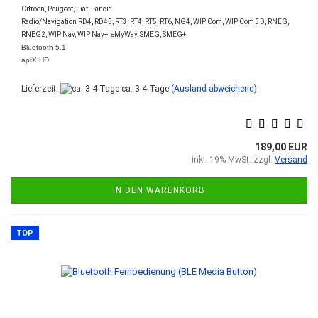
Citroën, Peugeot, Fiat, Lancia
Radio/Navigation RD4, RD45, RT3, RT4, RT5, RT6, NG4, WIP Com, WIP Com 3D, RNEG,
RNEG2, WIP Nav, WIP Nav+, eMyWay, SMEG, SMEG+
Bluetooth 5.1
aptX HD
Lieferzeit:
ca. 3-4 Tage
(Ausland abweichend)
189,00 EUR
inkl. 19% MwSt. zzgl.
Versand
IN DEN WARENKORB
TOP