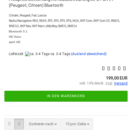
(Peugeot, Citroen) Bluetooth
Citroën, Peugeot, Fiat, Lancia
Radio/Navigation RD4, RD45, RT3, RT4, RT5, RT6, NG4, WIP Com, WIP Com 3D, RNEG,
RNEG2, WIP Nav, WIP Nav+, eMyWay, SMEG, SMEG+
Bluetooth 5.1
HD Voice
aptX HD
Lieferzeit:
ca. 3-4 Tage
(Ausland abweichend)
199,00 EUR
inkl. 19% MwSt. zzgl.
Versand
IN DEN WARENKORB
Sortieren nach
pro Seite
Sortieren nach
15 pro Seite