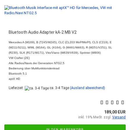
Bluetooth Audio Adapter kA-2 MB V2
Mercedes A (W169), B (T245/W245), CLC (CL203 MoPfMoPf), CLS (C219), E
(W211/S211), M/ML (W164), GL (X164), G (W461/W463), R (W251/V251), SL
(R230), SLK (R171/W171), Vito/Viano (W639/V639), Sprinter (W906)
VW Crafter (2E)
Alle Radios/Navis der Generation NTG2.5
Bedienung über Multifunktionslenkrad
Bluetooth 5.1
aptX HD
Lieferzeit:
ca. 3-4 Tage
(Ausland abweichend)
189,00 EUR
inkl. 19% MwSt. zzgl.
Versand
IN DEN WARENKORB