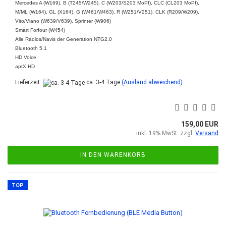
Mercedes A (W169), B (T245/W245), C (W203/S203 MoPf), CLC (CL203 MoPf),
M/ML (W164), GL (X164), G (W461/W463), R (W251/V251), CLK (R209/W209),
Vito/Viano (W639/V639), Sprinter (W906)
Smart Forfour (W454)
Alle Radios/Navis der Generation NTG2.0
Bluetooth 5.1
HD Voice
aptX HD
Lieferzeit:
ca. 3-4 Tage
(Ausland abweichend)
159,00 EUR
inkl. 19% MwSt. zzgl.
Versand
IN DEN WARENKORB
TOP