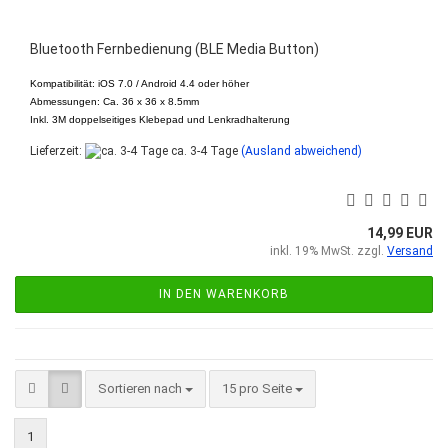
Bluetooth Fernbedienung (BLE Media Button)
Kompatibilität: iOS 7.0 / Android 4.4 oder höher
Abmessungen: Ca. 36 x 36 x 8.5mm
Inkl.
3M doppelseitiges Klebepad und Lenkradhalterung
Lieferzeit:
ca. 3-4 Tage
(Ausland abweichend)
14,99 EUR
inkl. 19% MwSt. zzgl.
Versand
IN DEN WARENKORB
Sortieren nach
pro Seite
Sortieren nach
15 pro Seite
1