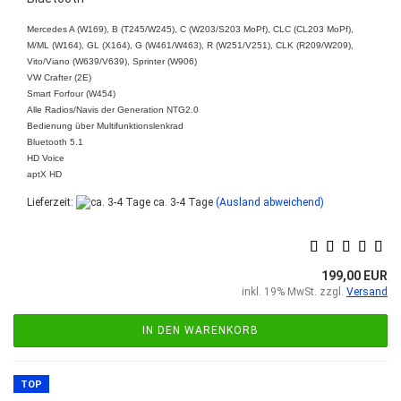
Mercedes A (W169), B (T245/W245), C (W203/S203 MoPf), CLC (CL203 MoPf),
M/ML (W164), GL (X164), G (W461/W463), R (W251/V251), CLK (R209/W209),
Vito/Viano (W639/V639), Sprinter (W906)
VW Crafter (2E)
Smart Forfour (W454)
Alle Radios/Navis der Generation NTG2.0
Bedienung über Multifunktionslenkrad
Bluetooth 5.1
HD Voice
aptX HD
Lieferzeit:
ca. 3-4 Tage
(Ausland abweichend)
199,00 EUR
inkl. 19% MwSt. zzgl.
Versand
IN DEN WARENKORB
TOP