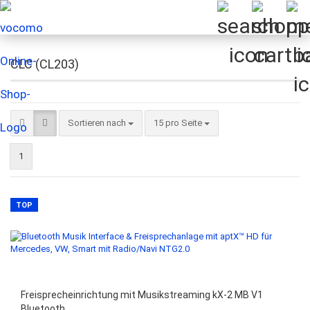
CLC (CL203)
Sortieren nach
pro Seite
Sortieren nach
15 pro Seite
1
TOP
Freisprecheinrichtung mit Musikstreaming kX-2 MB V1
Bluetooth