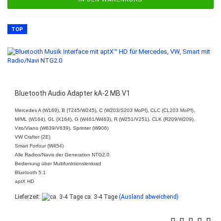
TOP
Bluetooth Audio Adapter kA-2 MB V1
Mercedes A (W169), B (T245/W245), C (W203/S203 MoPf), CLC (CL203 MoPf),
M/ML (W164), GL (X164), G (W461/W463), R (W251/V251), CLK (R209/W209),
Vito/Viano (W639/V639), Sprinter (W906)
VW Crafter (2E)
Smart Forfour (W454)
Alle Radios/Navis der Generation NTG2.0
Bedienung über Multifunktionslenkrad
Bluetooth 5.1
aptX HD
Lieferzeit:
ca. 3-4 Tage
(Ausland abweichend)