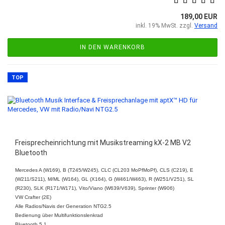
189,00 EUR
inkl. 19% MwSt. zzgl.
Versand
IN DEN WARENKORB
TOP
Freisprecheinrichtung mit Musikstreaming kX-2 MB V2
Bluetooth
Mercedes A (W169), B (T245/W245), CLC (CL203 MoPfMoPf), CLS (C219), E
(W211/S211), M/ML (W164), GL (X164), G (W461/W463), R (W251/V251), SL
(R230), SLK (R171/W171), Vito/Viano (W639/V639), Sprinter (W906)
VW Crafter (2E)
Alle Radios/Navis der Generation NTG2.5
Bedienung über Multifunktionslenkrad
​Bluetooth 5.1