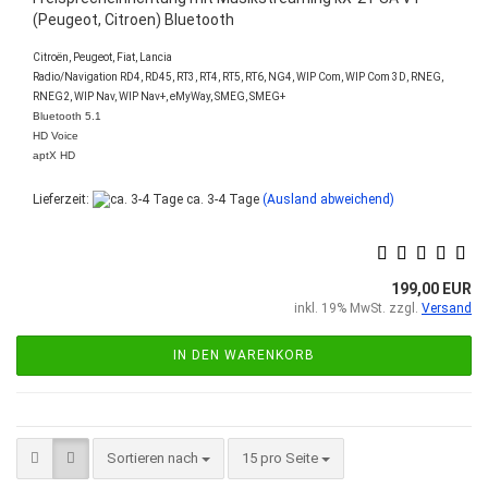
(Peugeot, Citroen) Bluetooth
Citroën, Peugeot, Fiat, Lancia
Radio/Navigation RD4, RD45, RT3, RT4, RT5, RT6, NG4, WIP Com, WIP Com 3D, RNEG,
RNEG2, WIP Nav, WIP Nav+, eMyWay, SMEG, SMEG+
Bluetooth 5.1
HD Voice
aptX HD
Lieferzeit:
ca. 3-4 Tage
(Ausland abweichend)
199,00 EUR
inkl. 19% MwSt. zzgl.
Versand
IN DEN WARENKORB
Sortieren nach
pro Seite
Sortieren nach
15 pro Seite