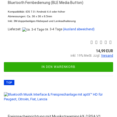
Bluetooth Fernbedienung (BLE Media Button)
Kompatibilität: iOS 7.0 / Android 4.4 oder höher
Abmessungen: Ca. 36 x 36 x 8.5mm
Inkl.
3M doppelseitiges Klebepad und Lenkradhalterung
Lieferzeit:
ca. 3-4 Tage
(Ausland abweichend)
14,99 EUR
inkl. 19% MwSt. zzgl.
Versand
IN DEN WARENKORB
TOP
Freisprecheinrichtung mit Musikstreaming kX-2 PSA V1