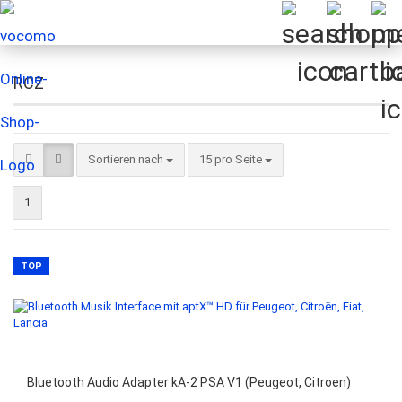
RCZ
Sortieren nach
pro Seite
Sortieren nach
15 pro Seite
1
TOP
Bluetooth Audio Adapter kA-2 PSA V1 (Peugeot, Citroen)