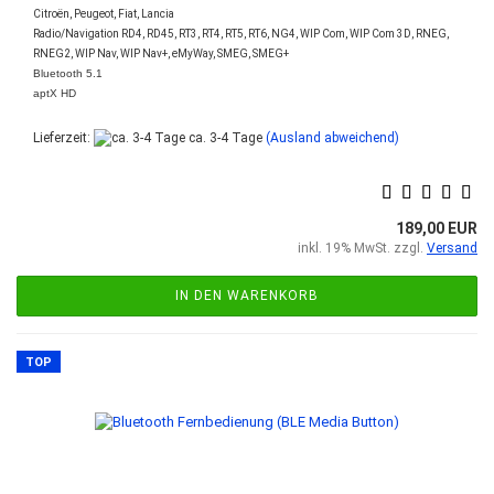
Citroën, Peugeot, Fiat, Lancia
Radio/Navigation RD4, RD45, RT3, RT4, RT5, RT6, NG4, WIP Com, WIP Com 3D, RNEG,
RNEG2, WIP Nav, WIP Nav+, eMyWay, SMEG, SMEG+
Bluetooth 5.1
aptX HD
Lieferzeit:
ca. 3-4 Tage
(Ausland abweichend)
189,00 EUR
inkl. 19% MwSt. zzgl.
Versand
IN DEN WARENKORB
TOP