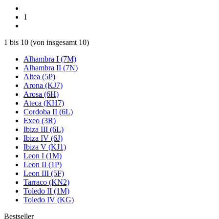
1
1
bis
10
(von insgesamt
10
)
Alhambra I (7M)
Alhambra II (7N)
Altea (5P)
Arona (KJ7)
Arosa (6H)
Ateca (KH7)
Cordoba II (6L)
Exeo (3R)
Ibiza III (6L)
Ibiza IV (6J)
Ibiza V (KJ1)
Leon I (1M)
Leon II (1P)
Leon III (5F)
Tarraco (KN2)
Toledo II (1M)
Toledo IV (KG)
Bestseller