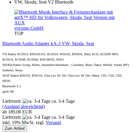
vocomo GmbH
TOP
Bluetooth Audio Adapter kA-3 VW, Skoda, Seat
VW Radios RCD310, RNS310/315, RCD510, RNS510, RNS810, Delta, R110, RCD200 MP3,
RCD210, RCD300, RCD500, RNS-MFD2, RNS2
SKODA Radios Swing, Bolero, Amundsen/Amundsen+, Columbus, Blues, Dance, Melody, Stream MP3,
Audience, Nexus
SEAT Radios RNS310, RNS510, Ultra Low SE 250, Ultra Low SE 350, Odeon, CD1, CD2, CD3,
MFD2
Bluetooth 5.1
aptX HD
Lieferzeit:
ca. 3-4 Tage
(Ausland abweichend)
ab 189,00 EUR
Lieferzeit:
ca. 3-4 Tage
inkl. 19% MwSt. zzgl.
Versand
Zum Artikel