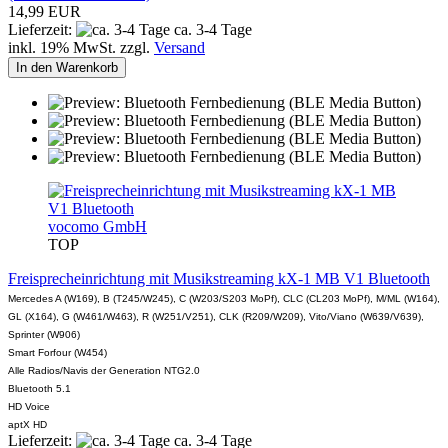
14,99 EUR
Lieferzeit:
ca. 3-4 Tage
inkl. 19% MwSt. zzgl.
Versand
In den Warenkorb
vocomo GmbH
TOP
Freisprecheinrichtung mit Musikstreaming kX-1 MB V1 Bluetooth
Mercedes A (W169), B (T245/W245), C (W203/S203 MoPf), CLC (CL203 MoPf), M/ML (W164),
GL (X164), G (W461/W463), R (W251/V251), CLK (R209/W209), Vito/Viano (W639/V639),
Sprinter (W906)
Smart Forfour (W454)
Alle Radios/Navis der Generation NTG2.0
Bluetooth 5.1
HD Voice
aptX HD
Lieferzeit:
ca. 3-4 Tage