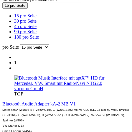
15 pro Seite
15 pro Seite
30 pro Seite
45 pro Seite
90 pro Seite
180 pro Seite
pro Seite
1
vocomo GmbH
TOP
Bluetooth Audio Adapter kA-2 MB V1
Mercedes A (W169), B (T245/W245), C (W203/S203 MoPf), CLC (CL203 MoPf), M/ML (W164),
GL (X164), G (W461/W463), R (W251/V251), CLK (R209/W209), Vito/Viano (W639/V639),
Sprinter (W906)
VW Crafter (2E)
Smart Forfour (W454)