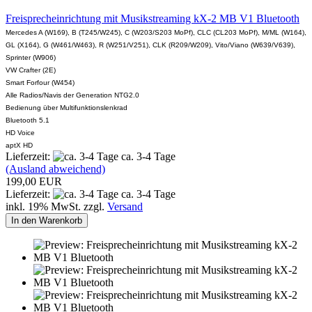
Freisprecheinrichtung mit Musikstreaming kX-2 MB V1 Bluetooth
Mercedes A (W169), B (T245/W245), C (W203/S203 MoPf), CLC (CL203 MoPf), M/ML (W164),
GL (X164), G (W461/W463), R (W251/V251), CLK (R209/W209), Vito/Viano (W639/V639),
Sprinter (W906)
VW Crafter (2E)
Smart Forfour (W454)
Alle Radios/Navis der Generation NTG2.0
Bedienung über Multifunktionslenkrad
Bluetooth 5.1
HD Voice
aptX HD
Lieferzeit:
ca. 3-4 Tage
(Ausland abweichend)
199,00 EUR
Lieferzeit:
ca. 3-4 Tage
inkl. 19% MwSt. zzgl.
Versand
In den Warenkorb