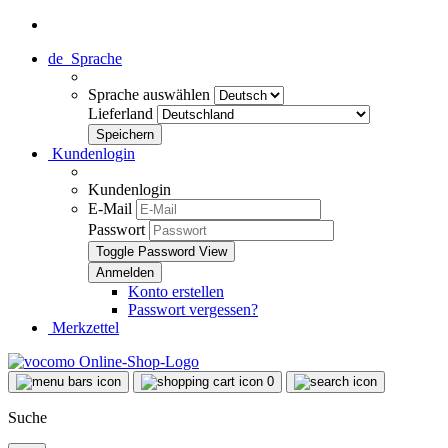
de
Sprache
Sprache auswählen
Lieferland
Kundenlogin
Kundenlogin
E-Mail
Passwort
Toggle Password View
Konto erstellen
Passwort vergessen?
Merkzettel
0
Suche