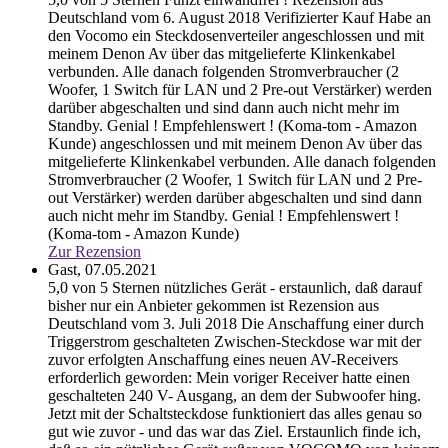
Deutschland vom 6. August 2018 Verifizierter Kauf Habe an
den Vocomo ein Steckdosenverteiler angeschlossen und mit
meinem Denon Av über das mitgelieferte Klinkenkabel
verbunden. Alle danach folgenden Stromverbraucher (2
Woofer, 1 Switch für LAN und 2 Pre-out Verstärker) werden
darüber abgeschalten und sind dann auch nicht mehr im
Standby. Genial ! Empfehlenswert ! (Koma-tom - Amazon
Kunde)
angeschlossen und mit meinem Denon Av über das
mitgelieferte Klinkenkabel verbunden. Alle danach folgenden
Stromverbraucher (2 Woofer, 1 Switch für LAN und 2 Pre-
out Verstärker) werden darüber abgeschalten und sind dann
auch nicht mehr im Standby. Genial ! Empfehlenswert !
(Koma-tom - Amazon Kunde)
Zur Rezension
Gast,
07.05.2021
5,0 von 5 Sternen nützliches Gerät - erstaunlich, daß darauf
bisher nur ein Anbieter gekommen ist Rezension aus
Deutschland vom 3. Juli 2018 Die Anschaffung einer durch
Triggerstrom geschalteten Zwischen-Steckdose war mit der
zuvor erfolgten Anschaffung eines neuen AV-Receivers
erforderlich geworden: Mein voriger Receiver hatte einen
geschalteten 240 V- Ausgang, an dem der Subwoofer hing.
Jetzt mit der Schaltsteckdose funktioniert das alles genau so
gut wie zuvor - und das war das Ziel. Erstaunlich finde ich,