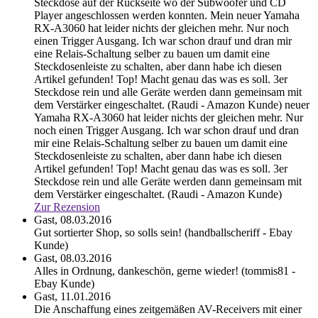
Steckdose auf der Rückseite wo der Subwoofer und CD
Player angeschlossen werden konnten. Mein neuer Yamaha
RX-A3060 hat leider nichts der gleichen mehr. Nur noch
einen Trigger Ausgang. Ich war schon drauf und dran mir
eine Relais-Schaltung selber zu bauen um damit eine
Steckdosenleiste zu schalten, aber dann habe ich diesen
Artikel gefunden! Top! Macht genau das was es soll. 3er
Steckdose rein und alle Geräte werden dann gemeinsam mit
dem Verstärker eingeschaltet. (Raudi - Amazon Kunde)
neuer
Yamaha RX-A3060 hat leider nichts der gleichen mehr. Nur
noch einen Trigger Ausgang. Ich war schon drauf und dran
mir eine Relais-Schaltung selber zu bauen um damit eine
Steckdosenleiste zu schalten, aber dann habe ich diesen
Artikel gefunden! Top! Macht genau das was es soll. 3er
Steckdose rein und alle Geräte werden dann gemeinsam mit
dem Verstärker eingeschaltet. (Raudi - Amazon Kunde)
Zur Rezension
Gast,
08.03.2016
Gut sortierter Shop, so solls sein! (handballscheriff - Ebay
Kunde)
Gast,
08.03.2016
Alles in Ordnung, dankeschön, gerne wieder! (tommis81 -
Ebay Kunde)
Gast,
11.01.2016
Die Anschaffung eines zeitgemäßen AV-Receivers mit einer