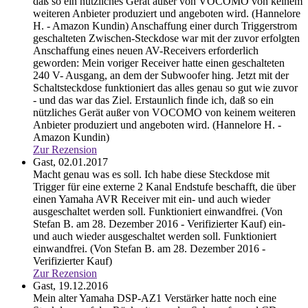
daß so ein nützliches Gerät außer von VOCOMO von keinem
weiteren Anbieter produziert und angeboten wird. (Hannelore
H. - Amazon Kundin)
Anschaffung einer durch Triggerstrom
geschalteten Zwischen-Steckdose war mit der zuvor erfolgten
Anschaffung eines neuen AV-Receivers erforderlich
geworden: Mein voriger Receiver hatte einen geschalteten
240 V- Ausgang, an dem der Subwoofer hing. Jetzt mit der
Schaltsteckdose funktioniert das alles genau so gut wie zuvor
- und das war das Ziel. Erstaunlich finde ich, daß so ein
nützliches Gerät außer von VOCOMO von keinem weiteren
Anbieter produziert und angeboten wird. (Hannelore H. -
Amazon Kundin)
Zur Rezension
Gast,
02.01.2017
Macht genau was es soll. Ich habe diese Steckdose mit
Trigger für eine externe 2 Kanal Endstufe beschafft, die über
einen Yamaha AVR Receiver mit ein- und auch wieder
ausgeschaltet werden soll. Funktioniert einwandfrei. (Von
Stefan B. am 28. Dezember 2016 - Verifizierter Kauf)
ein-
und auch wieder ausgeschaltet werden soll. Funktioniert
einwandfrei. (Von Stefan B. am 28. Dezember 2016 -
Verifizierter Kauf)
Zur Rezension
Gast,
19.12.2016
Mein alter Yamaha DSP-AZ1 Verstärker hatte noch eine