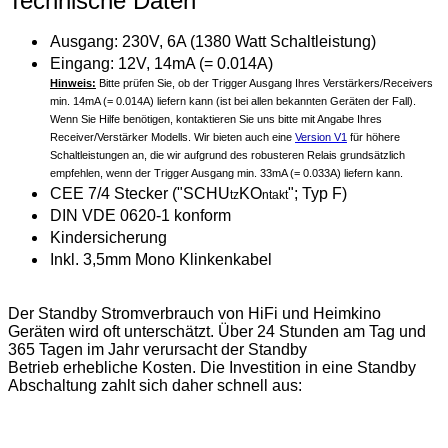
Technische Daten
Ausgang: 230V, 6A (1380 Watt Schaltleistung)
Eingang: 12V, 14mA (= 0.014A)
Hinweis:
Bitte prüfen Sie, ob der Trigger Ausgang Ihres Verstärkers/Receivers
min. 14mA (= 0.014A) liefern kann (ist bei allen bekannten Geräten der Fall).
Wenn Sie Hilfe benötigen, kontaktieren Sie uns bitte mit Angabe Ihres
Receiver/Verstärker Modells. Wir bieten auch eine
Version V1
für höhere
Schaltleistungen an, die wir aufgrund des robusteren Relais grundsätzlich
empfehlen, wenn der Trigger Ausgang min. 33mA (= 0.033A) liefern kann.
CEE 7/4 Stecker ("
SCHU
KO
"; Typ F)
tz
ntakt
DIN VDE 0620-1 konform
Kindersicherung
Inkl. 3,5mm Mono Klinkenkabel
Der Standby Stromverbrauch von HiFi und Heimkino
Geräten wird oft unterschätzt. Über 24 Stunden am Tag und
365 Tagen im Jahr verursacht der Standby
Betrieb erhebliche Kosten. Die Investition in eine Standby
Abschaltung zahlt sich daher schnell aus: