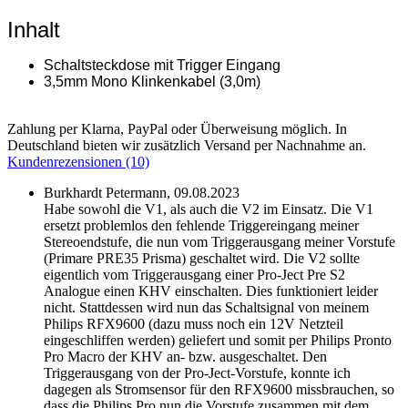
Inhalt
Schaltsteckdose mit Trigger Eingang
3,5mm Mono Klinkenkabel (3,0m)
Zahlung per Klarna, PayPal oder Überweisung möglich. In
Deutschland bieten wir zusätzlich Versand per Nachnahme an.
Kundenrezensionen (10)
Burkhardt Petermann,
09.08.2023
Habe sowohl die V1, als auch die V2 im Einsatz. Die V1
ersetzt problemlos den fehlende Triggereingang meiner
Stereoendstufe, die nun vom Triggerausgang meiner Vorstufe
(Primare PRE35 Prisma) geschaltet wird. Die V2 sollte
eigentlich vom Triggerausgang einer Pro-Ject Pre S2
Analogue einen KHV einschalten. Dies funktioniert leider
nicht. Stattdessen wird nun das Schaltsignal von meinem
Philips RFX9600 (dazu muss noch ein 12V Netzteil
eingeschliffen werden) geliefert und somit per Philips Pronto
Pro Macro der KHV an- bzw. ausgeschaltet. Den
Triggerausgang von der Pro-Ject-Vorstufe, konnte ich
dagegen als Stromsensor für den RFX9600 missbrauchen, so
dass die Philips Pro nun die Vorstufe zusammen mit dem