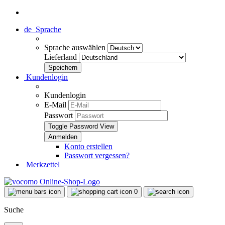
de
Sprache
Sprache auswählen
Lieferland
Kundenlogin
Kundenlogin
E-Mail
Passwort
Toggle Password View
Konto erstellen
Passwort vergessen?
Merkzettel
0
Suche