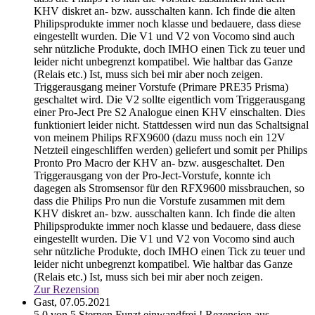
KHV diskret an- bzw. ausschalten kann. Ich finde die alten
Philipsprodukte immer noch klasse und bedauere, dass diese
eingestellt wurden. Die V1 und V2 von Vocomo sind auch
sehr nützliche Produkte, doch IMHO einen Tick zu teuer und
leider nicht unbegrenzt kompatibel. Wie haltbar das Ganze
(Relais etc.) Ist, muss sich bei mir aber noch zeigen.
Triggerausgang meiner Vorstufe (Primare PRE35 Prisma)
geschaltet wird. Die V2 sollte eigentlich vom Triggerausgang
einer Pro-Ject Pre S2 Analogue einen KHV einschalten. Dies
funktioniert leider nicht. Stattdessen wird nun das Schaltsignal
von meinem Philips RFX9600 (dazu muss noch ein 12V
Netzteil eingeschliffen werden) geliefert und somit per Philips
Pronto Pro Macro der KHV an- bzw. ausgeschaltet. Den
Triggerausgang von der Pro-Ject-Vorstufe, konnte ich
dagegen als Stromsensor für den RFX9600 missbrauchen, so
dass die Philips Pro nun die Vorstufe zusammen mit dem
KHV diskret an- bzw. ausschalten kann. Ich finde die alten
Philipsprodukte immer noch klasse und bedauere, dass diese
eingestellt wurden. Die V1 und V2 von Vocomo sind auch
sehr nützliche Produkte, doch IMHO einen Tick zu teuer und
leider nicht unbegrenzt kompatibel. Wie haltbar das Ganze
(Relais etc.) Ist, muss sich bei mir aber noch zeigen.
Zur Rezension
Gast,
07.05.2021
5,0 von 5 Sternen Funzt einwandfrei ! Rezension aus